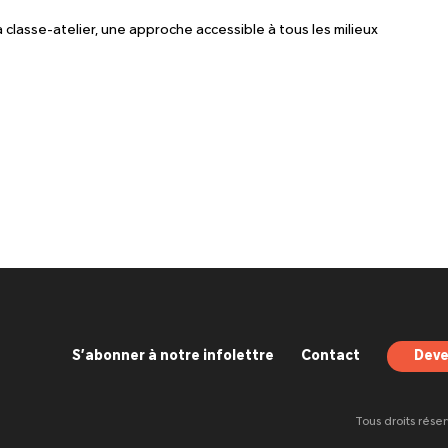
la classe-atelier, une approche accessible à tous les milieux
S’abonner à notre infolettre
Contact
Deve
Tous droits rése