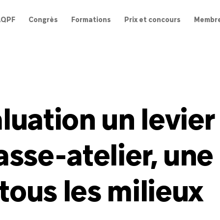
AQPF
Congrès
Formations
Prix et concours
Membr
aluation un levie
lasse-atelier, un
tous les milieux