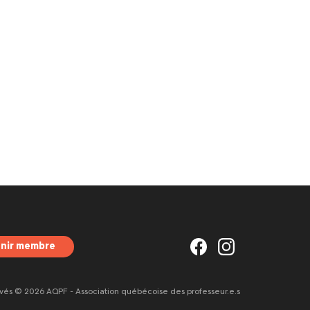
nir membre
rvés © 2026 AQPF - Association québécoise des professeur.e.s