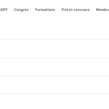
AQPF
Congrès
Formations
Prix et concours
Membr