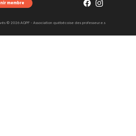
nir membre
rvés © 2026 AQPF - Association québécoise des professeur.e.s