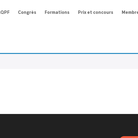
AQPF
Congrès
Formations
Prix et concours
Membr