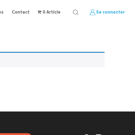
es
Contact
0 Article
Se connecter