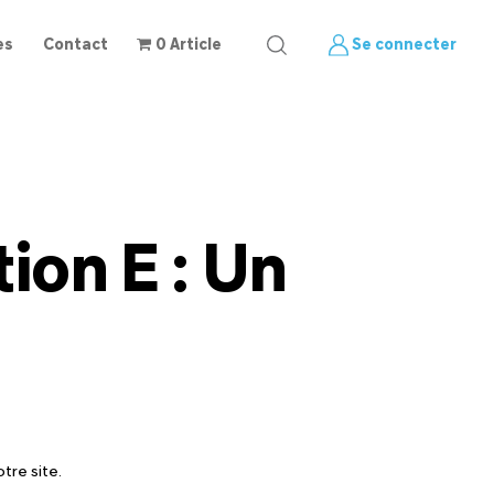
es
Contact
0 Article
Se connecter
ion E : Un
tre site.